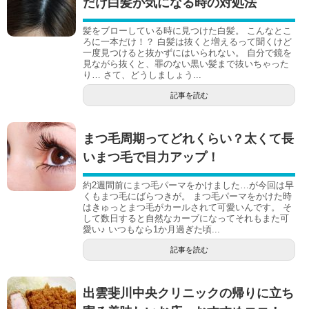
だけ白髪が気になる時の対処法
髪をブローしている時に見つけた白髪。 こんなとこ
ろに一本だけ！？ 白髪は抜くと増えるって聞くけど
一度見つけると抜かずにはいられない。 自分で鏡を
見ながら抜くと、罪のない黒い髪まで抜いちゃった
り… さて、どうしましょう...
記事を読む
まつ毛周期ってどれくらい？太くて長
いまつ毛で目力アップ！
約2週間前にまつ毛パーマをかけました…が今回は早
くもまつ毛にばらつきが。 まつ毛パーマをかけた時
はきゅっとまつ毛がカールされて可愛いんです。 そ
して数日すると自然なカーブになってそれもまた可
愛い♪ いつもなら1か月過ぎた頃...
記事を読む
出雲斐川中央クリニックの帰りに立ち