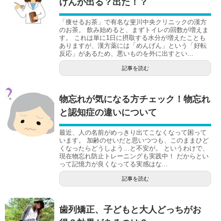
げんが出る？出た！？
「痩せるお茶」で有名な斐川中央クリニックの漢方
のお茶。 飲み始めると、まずトイレの回数が増えま
す。 これは単に1日に摂取する水分が増えたことも
ありますが、漢方薬には「めんげん」という「好転
反応」があるため、悪いものを外に出すとい...
記事を読む
物忘れが気になる方チェック！物忘れ
と認知症の違いについて
最近、人の名前がめっきり出てこなくなって困って
います。 加齢のせいだと思いつつも、このままひど
くなったらどうしよう…と不安が。 というわけで、
現在物忘れ防止トレーニングも実践中！ だからとい
って記憶力が良くなってる実感はな...
記事を読む
歯列矯正、子どもと大人どっちがお