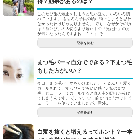
得？効果があるのは？
このたび歯の矯正をしようと思い立ち、いろいろ調
べています。 もちろん子供の頃に矯正しようと思わ
なかったわけじゃありません。 でも、なぜかその頃
は「歯並び」の大切さより矯正中の「見た目」の方
が気になったんですよね～＾＾； そ...
記事を読む
まつ毛パーマ自分でできる？下まつ毛
もした方がいい？
今日、まつ毛パーマをかけました。 くるんと可愛く
カールされて、すっぴんでもいい感じ♪ 私のまつ
毛、ビューラーでカールすると真ん中の辺りが抜け
てしまうんです。 そこで、少し前までは「ホットビ
ューラー」を使っていましたが、意外...
記事を読む
白髪を抜くと増えるってホント？一本