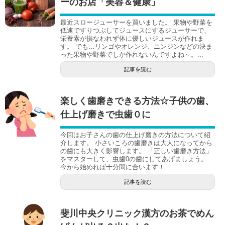
ーのお店「美容＆健康」
最近スロージューサーを買いました。 果物や野菜を
低速ですりつぶしてジュースにするジューサーで、
栄養素が損なわれず体に優しいジュースが作れま
す。 でも…リンゴやオレンジ、ニンジンなどの決ま
った果物や野菜でしか作れないんですよね～。...
記事を読む
楽しく歯磨きできる方法☆子供の歯、
仕上げ磨きで虫歯０に
今回はお子さんの歯の仕上げ磨きの方法について紹
介します。 小さいころの歯磨きは大人になってから
の歯にも大きく影響します。 「正しい歯磨き方法」
をマスターして、虫歯0の歯にしてあげましょう。
今から始めれば十分間に合います！...
記事を読む
斐川中央クリニック漢方のお茶でめん