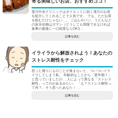
寄る美味しいお店、おすすめココ！
斐川中央クリニックはダイエットに効く漢方のお茶
を処方してくれることで人気です。 でも、ただお茶
を飲むだけじゃない…。 ごはんやパン、うどんなど
の炭水化物はガマン（どうしても我慢できなければ
食事の最後に一口程度ならOK!) ...
記事を読む
イライラから解放されよう！あなたの
ストレス耐性をチェック
思った通りにものごとが進まないと、ついついイラ
イラしてしまう私。 年齢的なことから「更年期？」
と思っていましたが… 人によって異なる「ストレス
耐性」ってのがあるみたい。 「え？ストレス耐性っ
て何？」そう思ったあなた！ ...
記事を読む